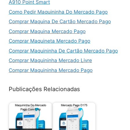
A910 Point Smart
Como Pedir Maquininha Do Mercado Pago
Comprar Maquina De Cartão Mercado Pago
Comprar Maquina Mercado Pago
Comprar Maquineta Mercado Pago
Comprar Maquininha De Cartão Mercado Pago
Comprar Maquininha Mercado Livre
Comprar Maquininha Mercado Pago
Comprar Maquininha Mercado Pago Point Mini
Publicações Relacionadas
Comprar Point Mini
Comprar Point Mini Chip
Comprar Point Pro 2
Desconto Da Maquininha Mercado Pago
Juros Da Maquininha Mercado Pago