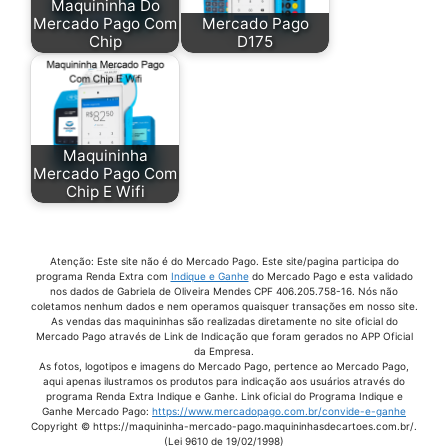
Maquininha Do
Mercado Pago Com
Mercado Pago
Juros Point Mini Chip
Chip
D175
Maquina Cartao De Credito Mercado Pago
Maquina Cartao Mercado Livre
Maquina Cartao Mercado Pago Chip
Maquininha
Maquina Cartao Mercado Pago Point Mini
Mercado Pago Com
Chip E Wifi
Maquina Cartao Mercado Pago Taxas
Maquina Cartao Point Mini
Maquina Credito Mercado Pago
Atenção: Este site não é do Mercado Pago. Este site/pagina participa do
programa Renda Extra com
Indique e Ganhe
do Mercado Pago e esta validado
nos dados de Gabriela de Oliveira Mendes CPF 406.205.758-16. Nós não
Maquina De Aproximação Mercado Pago
coletamos nenhum dados e nem operamos quaisquer transações em nosso site.
As vendas das maquininhas são realizadas diretamente no site oficial do
Maquina De Cartão Com Chip Mercado Pago
Mercado Pago através de Link de Indicação que foram gerados no APP Oficial
da Empresa.
Maquina De Cartao De Credito Mercado Livre
As fotos, logotipos e imagens do Mercado Pago, pertence ao Mercado Pago,
aqui apenas ilustramos os produtos para indicação aos usuários através do
Maquina De Cartão Mercado
programa Renda Extra Indique e Ganhe. Link oficial do Programa Indique e
Ganhe Mercado Pago:
https://www.mercadopago.com.br/convide-e-ganhe
Copyright © https://maquininha-mercado-pago.maquininhasdecartoes.com.br/.
Maquina De Cartão Mercado Livre
(Lei 9610 de 19/02/1998)