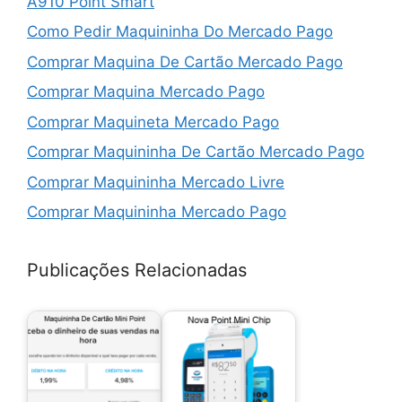
A910 Point Smart
Como Pedir Maquininha Do Mercado Pago
Comprar Maquina De Cartão Mercado Pago
Comprar Maquina Mercado Pago
Comprar Maquineta Mercado Pago
Comprar Maquininha De Cartão Mercado Pago
Comprar Maquininha Mercado Livre
Comprar Maquininha Mercado Pago
Comprar Maquininha Mercado Pago Point Mini
Publicações Relacionadas
Comprar Point Mini
Comprar Point Mini Chip
Comprar Point Pro 2
Desconto Da Maquininha Mercado Pago
Juros Da Maquininha Mercado Pago