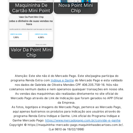
Maquininha De
Nova Point Mini
Juros Point Mini Chip
Cartão Mini Point
Chip
Maquina Cartao De Credito Mercado Pago
Maquina Cartao Mercado Livre
Maquina Cartao Mercado Pago Chip
Maquina Cartao Mercado Pago Point Mini
Valor Da Point Mini
Chip
Maquina Cartao Mercado Pago Taxas
Maquina Cartao Point Mini
Maquina Credito Mercado Pago
Atenção: Este site não é do Mercado Pago. Este site/pagina participa do
programa Renda Extra com
Indique e Ganhe
do Mercado Pago e esta validado
nos dados de Gabriela de Oliveira Mendes CPF 406.205.758-16. Nós não
Maquina De Aproximação Mercado Pago
coletamos nenhum dados e nem operamos quaisquer transações em nosso site.
As vendas das maquininhas são realizadas diretamente no site oficial do
Maquina De Cartão Com Chip Mercado Pago
Mercado Pago através de Link de Indicação que foram gerados no APP Oficial
da Empresa.
Maquina De Cartao De Credito Mercado Livre
As fotos, logotipos e imagens do Mercado Pago, pertence ao Mercado Pago,
aqui apenas ilustramos os produtos para indicação aos usuários através do
Maquina De Cartão Mercado
programa Renda Extra Indique e Ganhe. Link oficial do Programa Indique e
Ganhe Mercado Pago:
https://www.mercadopago.com.br/convide-e-ganhe
Copyright © https://maquininha-mercado-pago.maquininhasdecartoes.com.br/.
Maquina De Cartão Mercado Livre
(Lei 9610 de 19/02/1998)