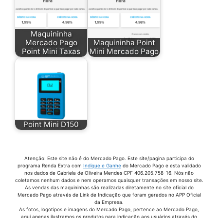
Desconto Da Maquininha Mercado Pago
Juros Da Maquininha Mercado Pago
Maquininha
Mercado Pago
Maquininha Point
Juros Point Mini Chip
Point Mini Taxas
Mini Mercado Pago
Maquina Cartao De Credito Mercado Pago
Maquina Cartao Mercado Livre
Maquina Cartao Mercado Pago Chip
Maquina Cartao Mercado Pago Point Mini
Point Mini D150
Maquina Cartao Mercado Pago Taxas
Maquina Cartao Point Mini
Maquina Credito Mercado Pago
Atenção: Este site não é do Mercado Pago. Este site/pagina participa do
programa Renda Extra com
Indique e Ganhe
do Mercado Pago e esta validado
nos dados de Gabriela de Oliveira Mendes CPF 406.205.758-16. Nós não
Maquina De Aproximação Mercado Pago
coletamos nenhum dados e nem operamos quaisquer transações em nosso site.
As vendas das maquininhas são realizadas diretamente no site oficial do
Maquina De Cartão Com Chip Mercado Pago
Mercado Pago através de Link de Indicação que foram gerados no APP Oficial
da Empresa.
Maquina De Cartao De Credito Mercado Livre
As fotos, logotipos e imagens do Mercado Pago, pertence ao Mercado Pago,
aqui apenas ilustramos os produtos para indicação aos usuários através do