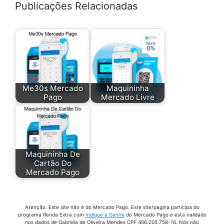
Publicações Relacionadas
Comprar Point Mini
Comprar Point Mini Chip
Comprar Point Pro 2
Desconto Da Maquininha Mercado Pago
Juros Da Maquininha Mercado Pago
Me30s Mercado
Maquininha
Juros Point Mini Chip
Pago
Mercado Livre
Maquina Cartao De Credito Mercado Pago
Maquina Cartao Mercado Livre
Maquina Cartao Mercado Pago Chip
Maquininha De
Maquina Cartao Mercado Pago Point Mini
Cartão Do
Mercado Pago
Maquina Cartao Mercado Pago Taxas
Maquina Cartao Point Mini
Maquina Credito Mercado Pago
Atenção: Este site não é do Mercado Pago. Este site/pagina participa do
programa Renda Extra com
Indique e Ganhe
do Mercado Pago e esta validado
nos dados de Gabriela de Oliveira Mendes CPF 406.205.758-16. Nós não