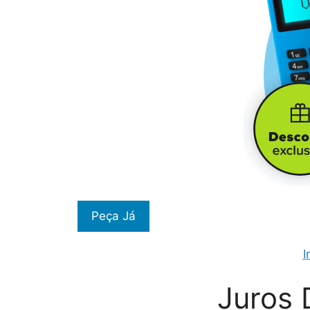
Peça Já
I
Juros 