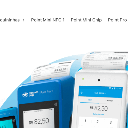
quininhas ->
Point Mini NFC 1
Point Mini Chip
Point Pro