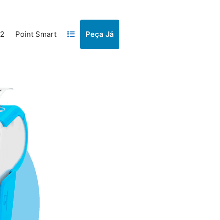
 2
Point Smart
Peça Já