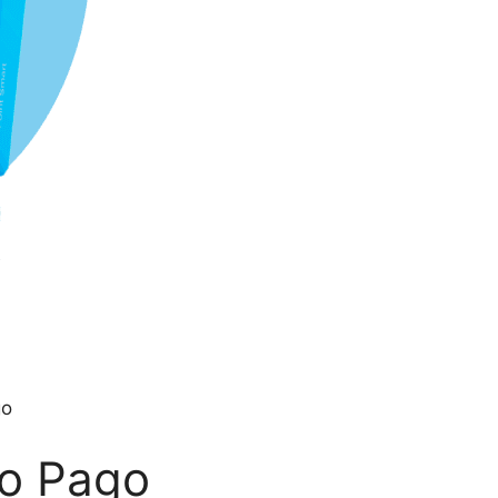
go
do Pago