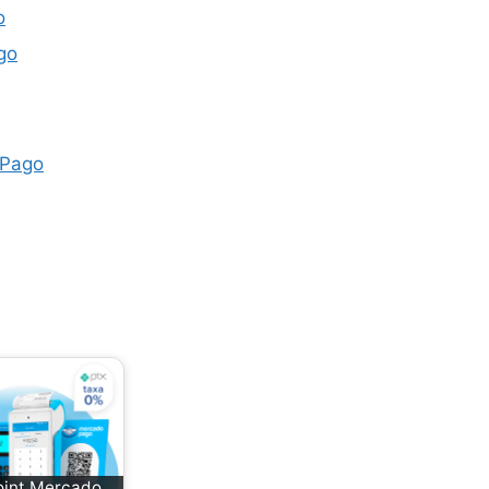
o
go
 Pago
 Mini
oint Mercado