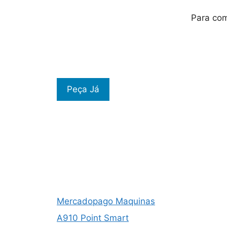
Para co
Peça Já
Mercadopago Maquinas
A910 Point Smart