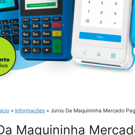
nício
»
Informações
»
Juros Da Maquininha Mercado Pa
Da Maquininha Merca