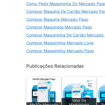
Como Pedir Maquininha Do Mercado Pag
Comprar Maquina De Cartão Mercado Pa
Comprar Maquina Mercado Pago
Comprar Maquineta Mercado Pago
Comprar Maquininha De Cartão Mercado
Comprar Maquininha Mercado Livre
Comprar Maquininha Mercado Pago
Comprar Maquininha Mercado Pago Point
Publicações Relacionadas
Comprar Point Mini
Comprar Point Mini Chip
Comprar Point Pro 2
Desconto Da Maquininha Mercado Pago
Juros Da Maquininha Mercado Pago
Valor Da
Me30s Mercado
Maquininha
P